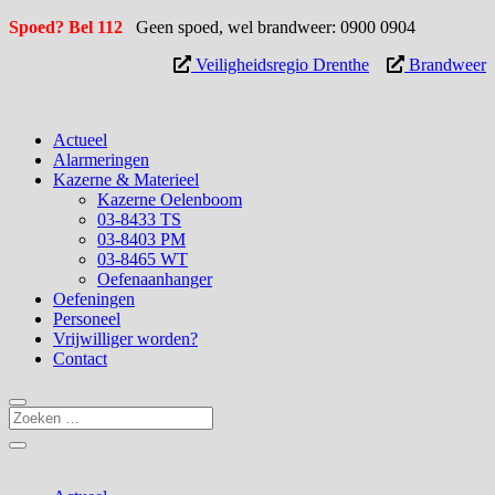
Spoed? Bel 112
Geen spoed, wel brandweer: 0900 0904
Veiligheidsregio Drenthe
Brandweer
Actueel
Alarmeringen
Kazerne & Materieel
Kazerne Oelenboom
03-8433 TS
03-8403 PM
03-8465 WT
Oefenaanhanger
Oefeningen
Personeel
Vrijwilliger worden?
Contact