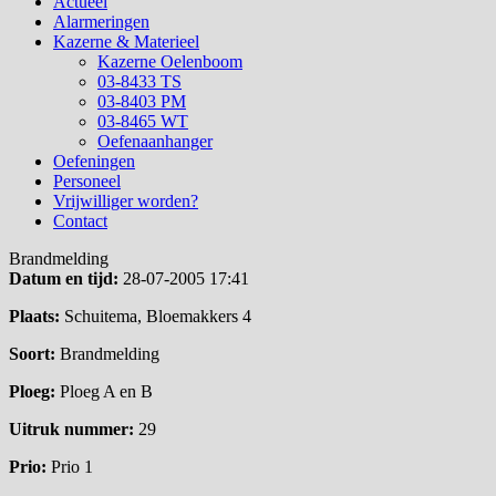
Actueel
Alarmeringen
Kazerne & Materieel
Kazerne Oelenboom
03-8433 TS
03-8403 PM
03-8465 WT
Oefenaanhanger
Oefeningen
Personeel
Vrijwilliger worden?
Contact
Brandmelding
Datum en tijd:
28-07-2005 17:41
Plaats:
Schuitema, Bloemakkers 4
Soort:
Brandmelding
Ploeg:
Ploeg A en B
Uitruk nummer:
29
Prio:
Prio 1