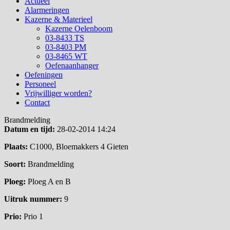
Actueel
Alarmeringen
Kazerne & Materieel
Kazerne Oelenboom
03-8433 TS
03-8403 PM
03-8465 WT
Oefenaanhanger
Oefeningen
Personeel
Vrijwilliger worden?
Contact
Brandmelding
Datum en tijd:
28-02-2014 14:24
Plaats:
C1000, Bloemakkers 4 Gieten
Soort:
Brandmelding
Ploeg:
Ploeg A en B
Uitruk nummer:
9
Prio:
Prio 1