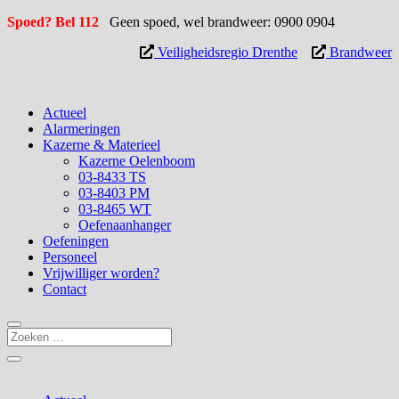
Spoed? Bel 112
Geen spoed, wel brandweer: 0900 0904
Veiligheidsregio Drenthe
Brandweer
Actueel
Alarmeringen
Kazerne & Materieel
Kazerne Oelenboom
03-8433 TS
03-8403 PM
03-8465 WT
Oefenaanhanger
Oefeningen
Personeel
Vrijwilliger worden?
Contact